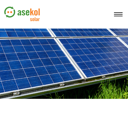
O NÁS
SLUŽBY
DOVOZCI FVP
PROVOZOVATELÉ FVE
REGISTRACE
KONTAKTY