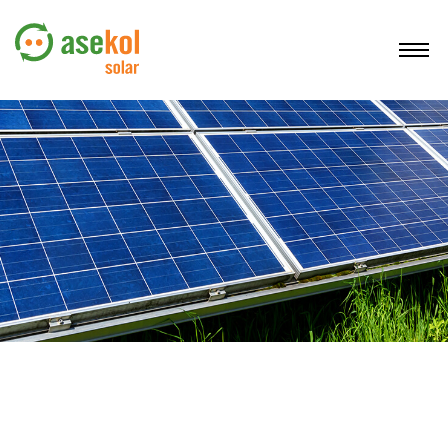
O NÁS
SLUŽBY
DOVOZCI FVP
PROVOZOVATELÉ FVE
REGISTRACE
KONTAKTY