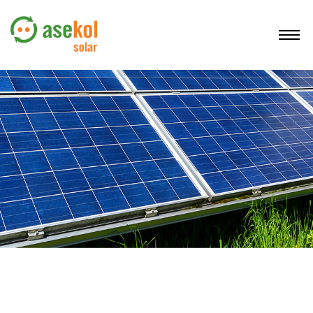
O NÁS
SLUŽBY
DOVOZCI FVP
PROVOZOVATELÉ FVE
REGISTRACE
KONTAKTY